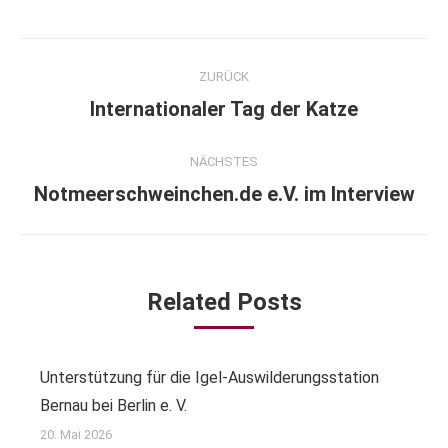
Kommentarnavigation
ZURÜCK
Internationaler Tag der Katze
Vorheriger
Beitrag:
NÄCHSTES
Notmeerschweinchen.de e.V. im Interview
Nächster
Beitrag:
Related Posts
Unterstützung für die Igel-Auswilderungsstation
Bernau bei Berlin e. V.
20. Mai 2026