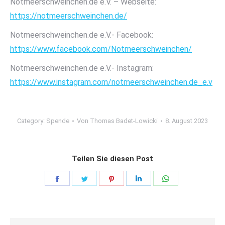
Notmeerschweinchen.de e.V. – Webseite:
https://notmeerschweinchen.de/
Notmeerschweinchen.de e.V.- Facebook:
https://www.facebook.com/Notmeerschweinchen/
Notmeerschweinchen.de e.V.- Instagram:
https://www.instagram.com/notmeerschweinchen.de_e.v
Category:
Spende
Von
Thomas Badet-Lowicki
8. August 2023
Teilen Sie diesen Post
Share
Share
Share
Share
Share
on
on
on
on
on
Facebook
Twitter
Pinterest
LinkedIn
WhatsApp