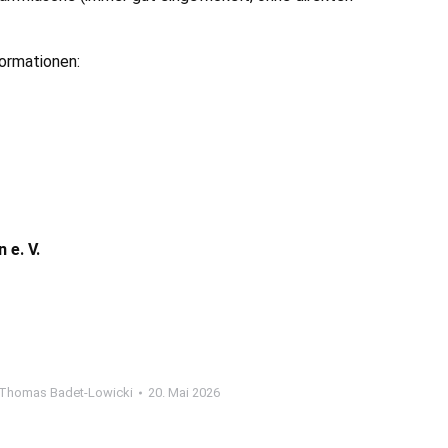
formationen:
e. V.
Thomas Badet-Lowicki
20. Mai 2026