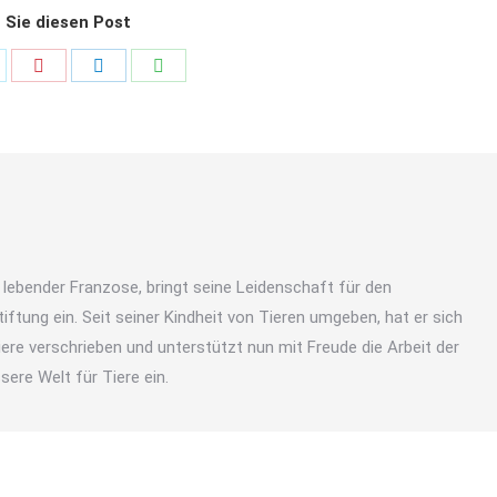
 Sie diesen Post
hare
Share
Share
Share
n
on
on
on
k
witter
Pinterest
LinkedIn
WhatsApp
 lebender Franzose, bringt seine Leidenschaft für den
iftung ein. Seit seiner Kindheit von Tieren umgeben, hat er sich
ere verschrieben und unterstützt nun mit Freude die Arbeit der
sere Welt für Tiere ein.