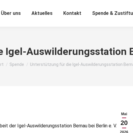
Über uns
Aktuelles
Kontakt
Spende & Zustift
e Igel-Auswilderungsstation Be
 befinden sich hier:
rt
Spende
Unterstützung für die Igel-Auswilderungsstation Ber
Mai
20
eit der Igel-Auswilderungsstation Bernau bei Berlin e. V. mit
2026