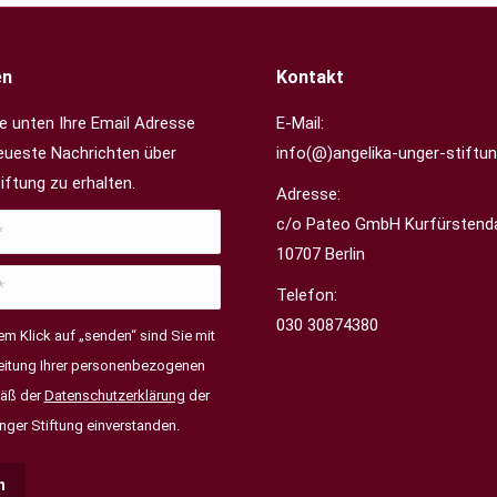
en
Kontakt
e unten Ihre Email Adresse
E-Mail:
eueste Nachrichten über
info(@)angelika-unger-stiftun
iftung zu erhalten.
Adresse:
c/o Pateo GmbH Kurfürsten
10707 Berlin
Telefon:
030 30874380
em Klick auf „senden“ sind Sie mit
eitung Ihrer personenbezogenen
äß der
Datenschutzerklärung
der
nger Stiftung einverstanden.
n