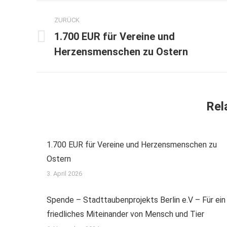
Kommentarnavigation
ZURÜCK
1.700 EUR für Vereine und
Vorheriger
Herzensmenschen zu Ostern
Beitrag:
Rel
1.700 EUR für Vereine und Herzensmenschen zu
Ostern
3. April 2026
Spende – Stadttaubenprojekts Berlin e.V – Für ein
friedliches Miteinander von Mensch und Tier