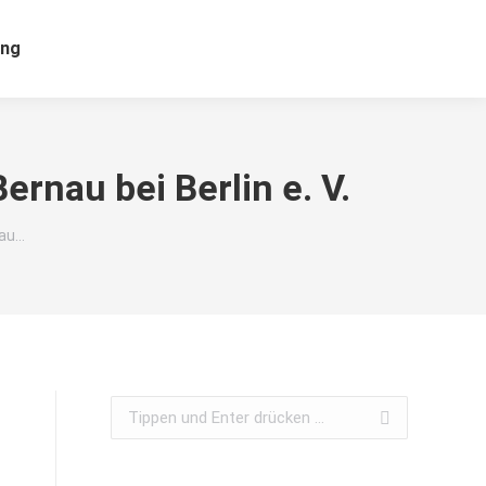
ung
rnau bei Berlin e. V.
nau…
Search: